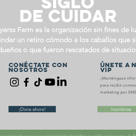
siglo
de cuidar
erss Farm es la organización sin fines de l
indar un retiro cómodo a los caballos que s
dueños o que fueron rescatados de situaci
Conéctate con
ÚNETE A 
nosotros
VIP
¡Manténgase infor
para recibir corre
marketing por SMS
¡Dona ahora!
Inscribirse