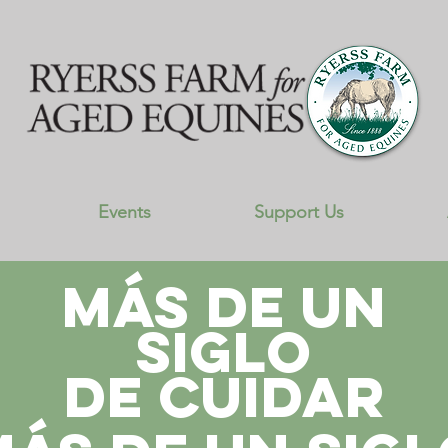
Events
Support Us
Más de un
siglo
de cuidar