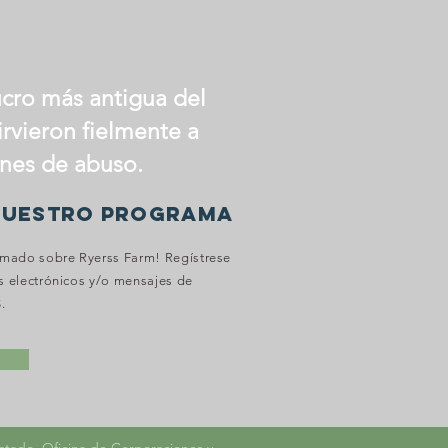
ucro más antigua del
irvieron fielmente a
ones de abuso.
NUESTRO PROGRAMA
mado sobre Ryerss Farm! Regístrese
os electrónicos y/o mensajes de
.