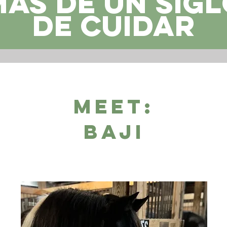
ás de un sig
de cuidar
Meet:
Baji