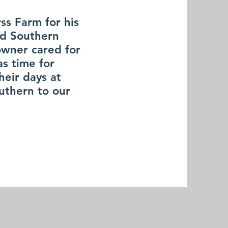
ss Farm for his
nd Southern
owner cared for
as time for
heir days at
uthern to our