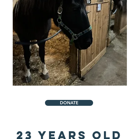
DONATE
23 Years Old