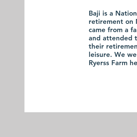
Baji is a Nati
retirement on 
came from a fa
and attended t
their retiremen
leisure. We we
Ryerss Farm he