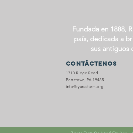
Fundada en 1888, Ry
país, dedicada a br
sus antiguos 
Contáctenos
1710 Ridge Road
Pottstown, PA 19465
info@ryerssfarm.org